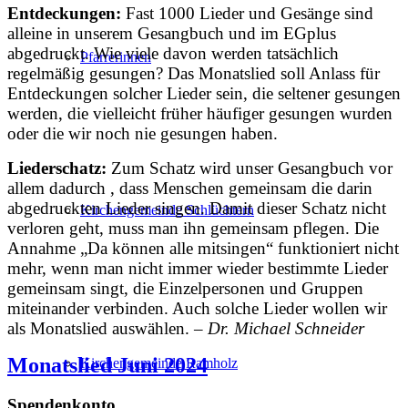
Entdeckungen:
Fast 1000 Lieder und
Gesänge sind
alleine in unserem Gesangbuch
und im EGplus
abgedruckt.
Wie viele davon werden tatsächlich
Pfarrerinnen
regelmäßig
gesungen? Das Monatslied
soll Anlass für
Entdeckungen solcher
Lieder sein, die seltener gesungen
werden
, die vielleicht früher häufiger gesun
gen wurden
oder die wir noch nie gesungen
haben.
Liederschatz:
Zum Schatz wird unser
Gesangbuch vor
allem dadurch , dass
Menschen gemeinsam die darin
abgedruckten
Lieder singen. Damit dieser
Schatz nicht
Kirchengemeinde Schlüchtern
verloren geht, muss man
ihn gemeinsam pflegen. Die
Annahme
„Da können alle mitsingen“ funktioniert
nicht
mehr, wenn man nicht immer wieder
bestimmte Lieder
gemeinsam singt,
die Einzelpersonen und Gruppen
miteinander
verbinden. Auch solche Lieder
wollen wir
als Monatslied auswählen. –
Dr. Michael Schneider
Monatslied Juni 2024
Kirchengemeinde Ramholz
Spendenkonto