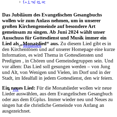
Gottesdienste
Das Jubiläum des Evangelischen Gesangbuchs
wollen wir zum
Anlass nehmen, um in unserer
großen
Kirchengemeinde auf besondere Art
gemeinsam zu singen.
Ab Juni 2024 wählt unser
Ausschuss
für Gottesdienst und Musik immer ein
Lied als „Monatslied“ aus.
Zu diesem
Lied gibt es in
Monatslied
den Kirchentönen und auf
unserer Homepage eine kurze
Information,
es wird Thema in Gottesdiensten
und
Predigten , in Chören und Gemeindegruppen
sein. Und
vor allem: Das Lied
soll gesungen werden – von Jung
und
Alt, von Wenigen und Vielen, im Dorf und
in der
Stadt, im Idealfall in jedem Gottesdienst,
den wir feiern.
Ein neues Lied:
Für die Monatslieder
wollen wir neue
Wir
Lieder auswählen, aus
dem Evangelischen Gesangbuch
oder
aus dem EGplus. Immer wieder neu und
Neues zu
singen hat die christliche Gemeinde
von Anfang an
ausgezeichnet.