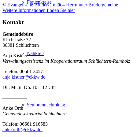
Frauenkreise
© Evangelische Brüder-Unität – Herrnhuter Brüdergemeine
Weitere Informationen finden Sie hier
Kontakt
Gemeindebüro
Kirchstraße 32
36381 Schlüchtern
Nähkreis
Anja Kistner
Verwaltungsassistenz im Kooperationsraum Schlüchtern-Ramholz
Telefon: 06661 2457
anja.kistner@ekkw.de
Di., Mi. u. Do. 10 – 12 Uhr
—————
Seniorennachmittag
Anke Orth
Gemeindesekretariat Schlüchtern
Telefon: 06661 916583
anke.orth@ekkw.de