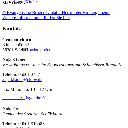
Junge Kirche
Matthäus 7,7
© Evangelische Brüder-Unität – Herrnhuter Brüdergemeine
Weitere Informationen finden Sie hier
Kontakt
Gemeindebüro
Kirchstraße 32
Konfirmanden
36381 Schlüchtern
Anja Kistner
Verwaltungsassistenz im Kooperationsraum Schlüchtern-Ramholz
Telefon: 06661 2457
anja.kistner@ekkw.de
Di., Mi. u. Do. 10 – 12 Uhr
Jugendtreff
—————
Anke Orth
Gemeindesekretariat Schlüchtern
Telefon: 06661 916583