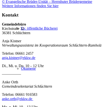
© Evangelische Brüder-Unität – Herrnhuter Brüdergemeine
Weitere Informationen finden Sie hier
Kontakt
Gemeindebüro
Ev. öffentliche Bücherei
Kirchstraße 32
36381 Schlüchtern
Anja Kistner
Verwaltungsassistenz im Kooperationsraum Schlüchtern-Ramholz
Telefon: 06661 2457
anja.kistner@ekkw.de
Di., Mi. u. Do. 10 – 12 Uhr
Ökumene
—————
Anke Orth
Gemeindesekretariat Schlüchtern
Telefon: 06661 916583
anke.orth@ekkw.de
Mo. u. Mi. 10 – 13 Uhr