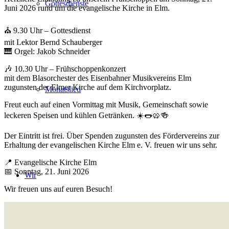
Gottesdienste
Juni 2026 rund um die evangelische Kirche in Elm.
⛪ 9.30 Uhr – Gottesdienst
mit Lektor Bernd Schauberger
🎹 Orgel: Jakob Schneider
🎶 10.30 Uhr – Frühschoppenkonzert
mit dem Blasorchester des Eisenbahner Musikvereins Elm
zugunsten der Elmer Kirche auf dem Kirchvorplatz.
Monatslied
Freut euch auf einen Vormittag mit Musik, Gemeinschaft sowie
leckeren Speisen und kühlen Getränken. ☀️🌭🥨🍻
Der Eintritt ist frei. Über Spenden zugunsten des Fördervereins zur
Erhaltung der evangelischen Kirche Elm e. V. freuen wir uns sehr.
📍 Evangelische Kirche Elm
📅 Sonntag, 21. Juni 2026
Wir
Wir freuen uns auf euren Besuch!