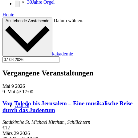
30Jahre Orgel
Heute
Datum wählen.
Anstehende
Anstehende
Kirchenmusikakademie
Vergangene Veranstaltungen
Mai
9
2026
9. Mai @ 17:00
Von Toledo bis Jerusalem – Eine musikalische Reise
Aktuell
durch das Judentum
Stadtkirche St. Michael
Kirchstr., Schlüchtern
€12
März
29
2026