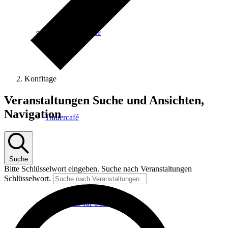
Gemeindeabende
Konfitage
Veranstaltungen
Veranstaltungen Suche und Ansichten,
für
Navigation
Trauercafé
6.
Juni
2025
Suche
Bitte Schlüsselwort eingeben. Suche nach Veranstaltungen
Schlüsselwort.
Tischtennis für Senioren