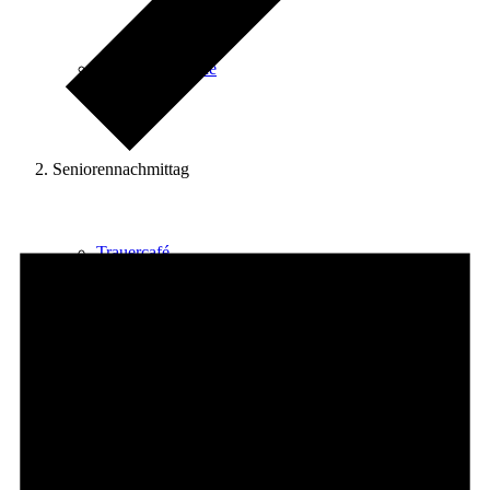
Gemeindeabende
Seniorennachmittag
Veranstaltungen
für
Trauercafé
31.
Dezember
2024
Tischtennis für Senioren