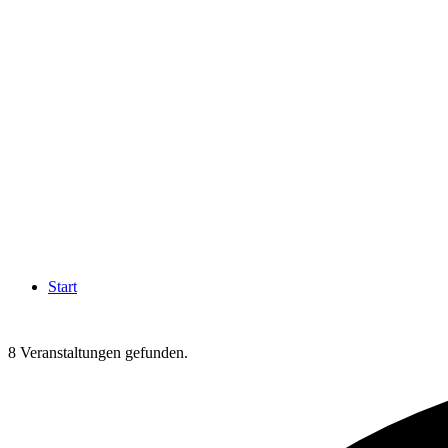
Start
8 Veranstaltungen gefunden.