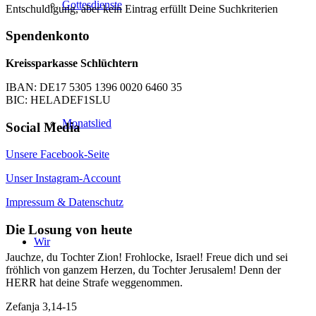
Gottesdienste
Entschuldigung, aber kein Eintrag erfüllt Deine Suchkriterien
Spendenkonto
Kreissparkasse Schlüchtern
IBAN: DE17 5305 1396 0020 6460 35
BIC: HELADEF1SLU
Monatslied
Social Media
Unsere Facebook-Seite
Unser Instagram-Account
Impressum & Datenschutz
Die Losung von heute
Wir
Jauchze, du Tochter Zion! Frohlocke, Israel! Freue dich und sei
fröhlich von ganzem Herzen, du Tochter Jerusalem! Denn der
HERR hat deine Strafe weggenommen.
Zefanja 3,14-15