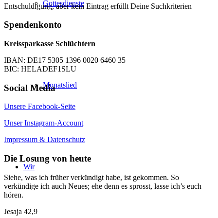
Gottesdienste
Entschuldigung, aber kein Eintrag erfüllt Deine Suchkriterien
Spendenkonto
Kreissparkasse Schlüchtern
IBAN: DE17 5305 1396 0020 6460 35
BIC: HELADEF1SLU
Monatslied
Social Media
Unsere Facebook-Seite
Unser Instagram-Account
Impressum & Datenschutz
Die Losung von heute
Wir
Siehe, was ich früher verkündigt habe, ist gekommen. So
verkündige ich auch Neues; ehe denn es sprosst, lasse ich’s euch
hören.
Jesaja 42,9