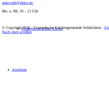
anke.orth@ekkw.de
Mo. u. Mi. 10 – 13 Uhr
© Copyright 2026 - Evangelische Kirchengemeinde Schlüchtern -
En
Förderverein Elmer Kirche
Nach oben scrollen
Angebote