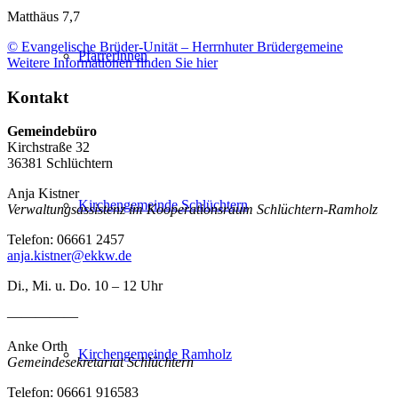
Matthäus 7,7
© Evangelische Brüder-Unität – Herrnhuter Brüdergemeine
Pfarrerinnen
Weitere Informationen finden Sie hier
Kontakt
Gemeindebüro
Kirchstraße 32
36381 Schlüchtern
Anja Kistner
Kirchengemeinde Schlüchtern
Verwaltungsassistenz im Kooperationsraum Schlüchtern-Ramholz
Telefon: 06661 2457
anja.kistner@ekkw.de
Di., Mi. u. Do. 10 – 12 Uhr
—————
Anke Orth
Kirchengemeinde Ramholz
Gemeindesekretariat Schlüchtern
Telefon: 06661 916583