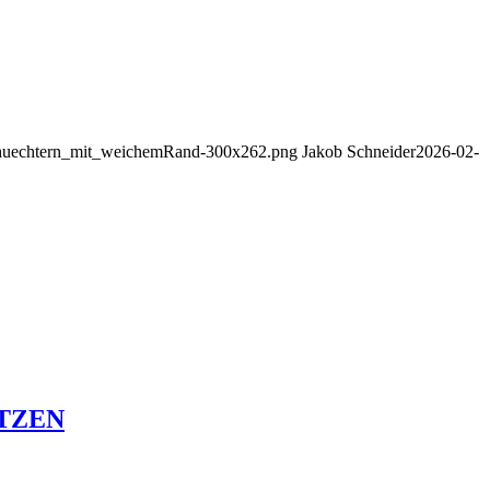
/schuechtern_mit_weichemRand-300x262.png
Jakob Schneider
2026-02-
ATZEN