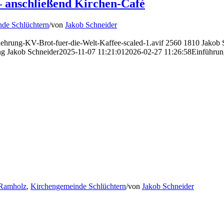
– anschließend Kirchen-Café
de Schlüchtern
/
von
Jakob Schneider
uehrung-KV-Brot-fuer-die-Welt-Kaffee-scaled-1.avif
2560
1810
Jakob 
ng
Jakob Schneider
2025-11-07 11:21:01
2026-02-27 11:26:58
Einführun
 Ramholz
,
Kirchengemeinde Schlüchtern
/
von
Jakob Schneider