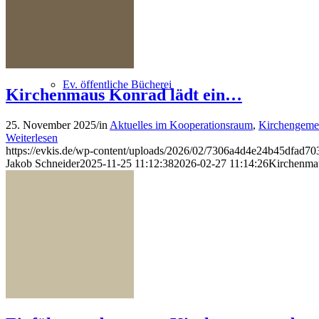
Ev. öffentliche Bücherei
Kirchenmaus Konrad lädt ein…
25. November 2025
/
in
Aktuelles im Kooperationsraum
,
Kirchengemei
Weiterlesen
https://evkis.de/wp-content/uploads/2026/02/7306a4d4e24b45dfad7
Jakob Schneider
2025-11-25 11:12:38
2026-02-27 11:14:26
Kirchenma
Ökumene