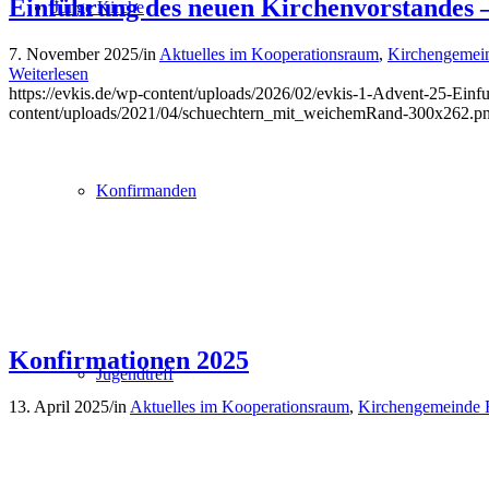
Einführung des neuen Kirchenvorstandes 
Junge Kirche
7. November 2025
/
in
Aktuelles im Kooperationsraum
,
Kirchengemein
Weiterlesen
https://evkis.de/wp-content/uploads/2026/02/evkis-1-Advent-25-Einf
content/uploads/2021/04/schuechtern_mit_weichemRand-300x262.p
Konfirmanden
Konfirmationen 2025
Jugendtreff
13. April 2025
/
in
Aktuelles im Kooperationsraum
,
Kirchengemeinde