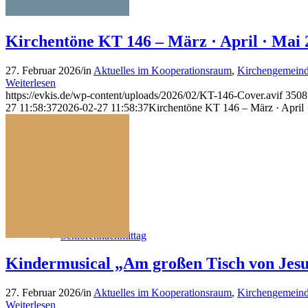
Frauenkreise
Kirchentöne KT 146 – März · April · Mai 
27. Februar 2026
/
in
Aktuelles im Kooperationsraum
,
Kirchengemein
Weiterlesen
https://evkis.de/wp-content/uploads/2026/02/KT-146-Cover.avif
3508
27 11:58:37
2026-02-27 11:58:37
Kirchentöne KT 146 – März · April 
Nähkreis
Seniorennachmittag
Kindermusical „Am großen Tisch von 
27. Februar 2026
/
in
Aktuelles im Kooperationsraum
,
Kirchengemeind
Weiterlesen