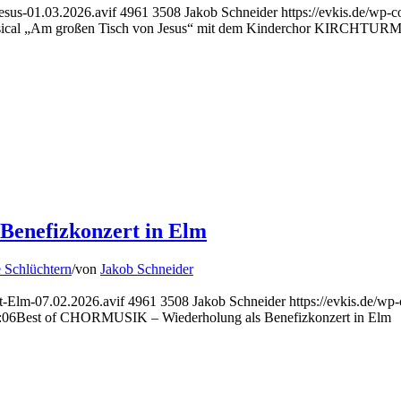
esus-01.03.2026.avif
4961
3508
Jakob Schneider
https://evkis.de/wp
ical „Am großen Tisch von Jesus“ mit dem Kinderchor KIRCHT
enefizkonzert in Elm
 Schlüchtern
/
von
Jakob Schneider
t-Elm-07.02.2026.avif
4961
3508
Jakob Schneider
https://evkis.de/w
:06
Best of CHORMUSIK – Wiederholung als Benefizkonzert in Elm