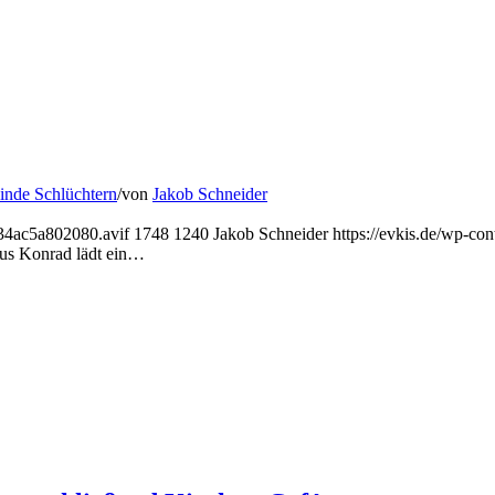
nde Schlüchtern
/
von
Jakob Schneider
034ac5a802080.avif
1748
1240
Jakob Schneider
https://evkis.de/wp-c
us Konrad lädt ein…