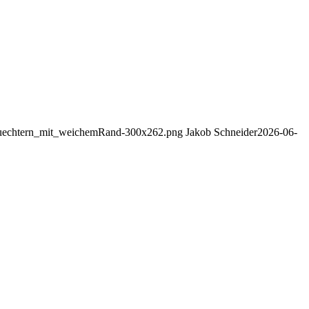
schuechtern_mit_weichemRand-300x262.png
Jakob Schneider
2026-06-