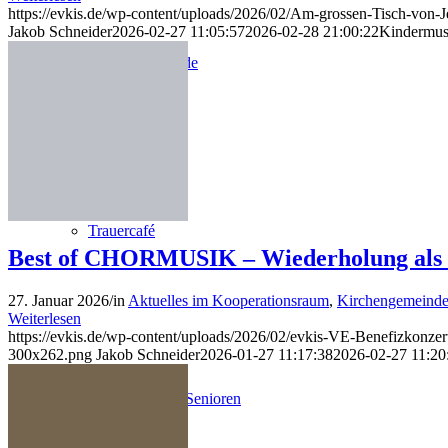
https://evkis.de/wp-content/uploads/2026/02/Am-grossen-Tisch-von-J
Jakob Schneider
2026-02-27 11:05:57
2026-02-28 21:00:22
Kindermus
Gemeindeabende
Trauercafé
Best of CHORMUSIK – Wiederholung als B
27. Januar 2026
/
in
Aktuelles im Kooperationsraum
,
Kirchengemeinde
Weiterlesen
https://evkis.de/wp-content/uploads/2026/02/evkis-VE-Benefizkonzer
300x262.png
Jakob Schneider
2026-01-27 11:17:38
2026-02-27 11:20
Tischtennis für Senioren