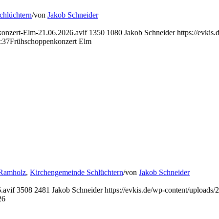
chlüchtern
/
von
Jakob Schneider
konzert-Elm-21.06.2026.avif
1350
1080
Jakob Schneider
https://evki
:37
Frühschoppenkonzert Elm
 Ramholz
,
Kirchengemeinde Schlüchtern
/
von
Jakob Schneider
.avif
3508
2481
Jakob Schneider
https://evkis.de/wp-content/uploa
26