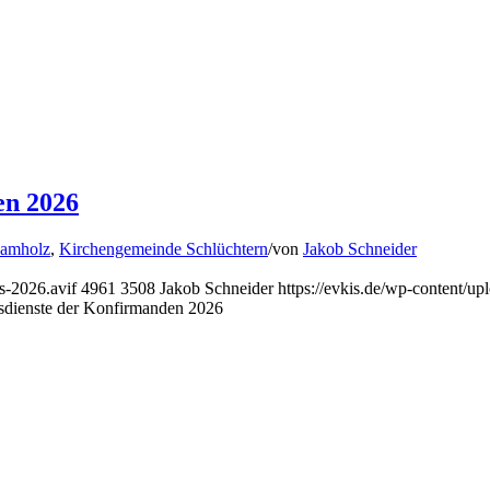
en 2026
Ramholz
,
Kirchengemeinde Schlüchtern
/
von
Jakob Schneider
s-2026.avif
4961
3508
Jakob Schneider
https://evkis.de/wp-content/
esdienste der Konfirmanden 2026